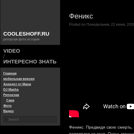
Феникс
Posted on Понедельник, 22 июня, 2020
COOLESHOFF.RU
репортаж фото история
VIDEO
/
ИНТЕРЕСНО ЗНАТЬ
Главная
мобильная версия
Анекдот от Мани
DJ Masha
Репортаж
Саки
Фото
Видео
Феникс. Предвидя свою смерть, 
появлялся из огня. Очень мощн