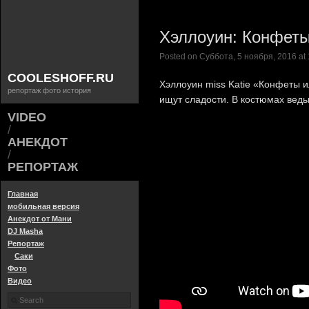
Хэллоуин: Конфеты
Posted on Суббота, 5 ноября, 2016 at 
COOLESHOFF.RU
Хэллоуин miss Katie «Конфеты и
репортаж фото история
ищут сладости. В костюмах вед
VIDEO
/
АНЕКДОТ
/
РЕПОРТАЖ
Главная
мобильная версия
Анекдот от Мани
DJ Masha
Репортаж
Саки
Фото
Видео