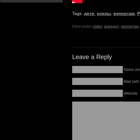
Tags:
дети
,
клипы
,
репортаж
,
Р
Filed under
video
,
анекдот
,
репортаж
.
Leave a Reply
Name (re
Mail (wil
Website