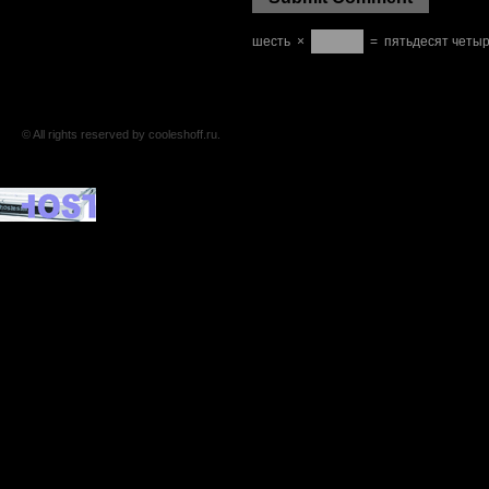
шесть
×
=
пятьдесят четы
© All rights reserved by cooleshoff.ru.