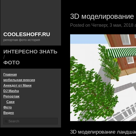
3D моделирование
Posted on Четверг, 3 мая, 2018 a
COOLESHOFF.RU
репортаж фото история
ИНТЕРЕСНО ЗНАТЬ
/
ФОТО
Главная
мобильная версия
Анекдот от Мани
DJ Masha
Репортаж
Саки
Фото
Видео
3D моделирование ландшаф