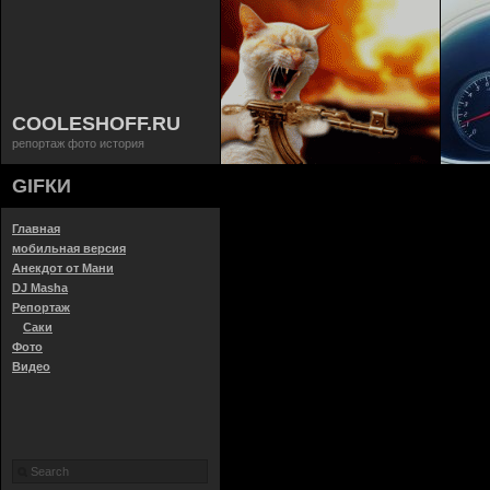
COOLESHOFF.RU
репортаж фото история
GIFКИ
Главная
мобильная версия
Анекдот от Мани
DJ Masha
Репортаж
Саки
Фото
Видео